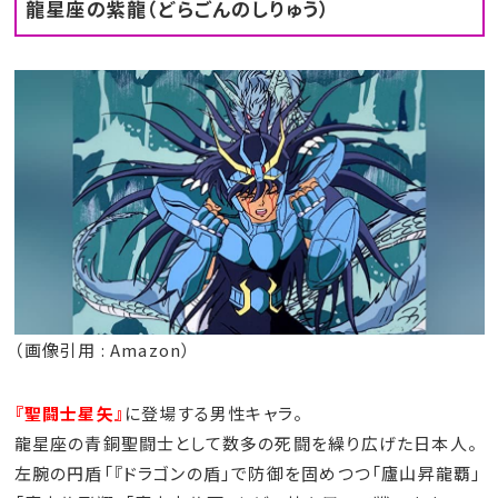
龍星座の紫龍（どらごんのしりゅう）
（画像引用 : Amazon）
『聖闘士星矢』
に登場する男性キャラ。
龍星座の青銅聖闘士として数多の死闘を繰り広げた日本人。
左腕の円盾「『ドラゴンの盾」で防御を固めつつ「廬山昇龍覇」