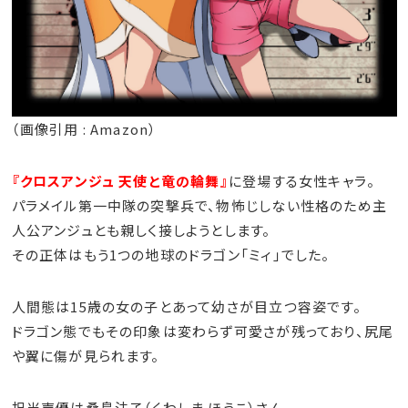
（画像引用 : Amazon）
『クロスアンジュ 天使と竜の輪舞』
に登場する女性キャラ。
パラメイル第一中隊の突撃兵で、物怖じしない性格のため主
人公アンジュとも親しく接しようとします。
その正体はもう1つの地球のドラゴン「ミィ」でした。
人間態は15歳の女の子とあって幼さが目立つ容姿です。
ドラゴン態でもその印象は変わらず可愛さが残っており、尻尾
や翼に傷が見られます。
担当声優は桑島法子（くわしま ほうこ）さん。