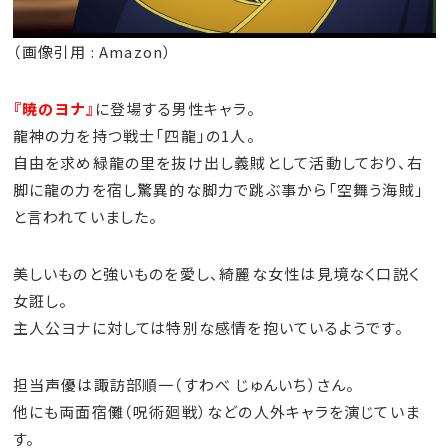
（画像引用 : Amazon）
『暁のヨナ』
に登場する男性キャラ。
龍神の力を持つ戦士「四龍」の1人。
自由を求め緑龍の里を抜け出し義賊として活動しており、右
脚に龍の力を宿し驚異的な脚力で跳ぶ事から「空舞う海賊」
と言われていました。
美しいものと強いものを愛し、綺麗な女性は見境なく口説く
女誑し。
主人公ヨナに対しては特別な感情を抱いているようです。
担当声優は諏訪部順一（すわべ じゅんいち）さん。
他にも両面宿儺（呪術廻戦）などの人外キャラを演じていま
す。