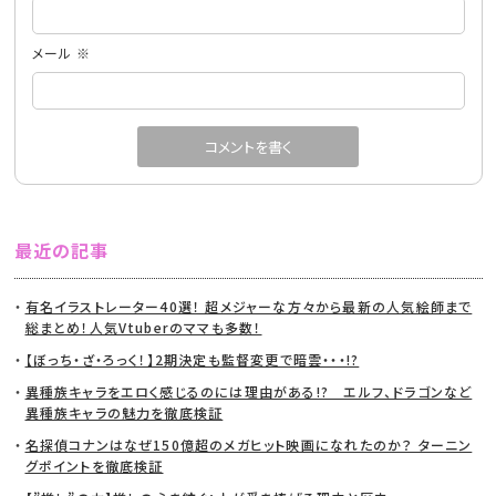
メール
※
最近の記事
有名イラストレーター40選！ 超メジャーな方々から最新の人気絵師まで
総まとめ！人気Vtuberのママも多数！
【ぼっち・ざ・ろっく！】2期決定も監督変更で暗雲・・・!?
異種族キャラをエロく感じるのには理由がある!? エルフ、ドラゴンなど
異種族キャラの魅力を徹底検証
名探偵コナンはなぜ150億超のメガヒット映画になれたのか？ ターニン
グポイントを徹底検証