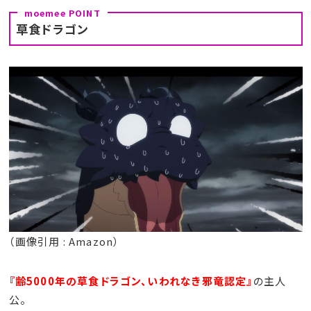
草食ドラゴン
（画像引用 : Amazon）
『齢5000年の草食ドラゴン、いわれなき邪竜認定』
の主人
公。