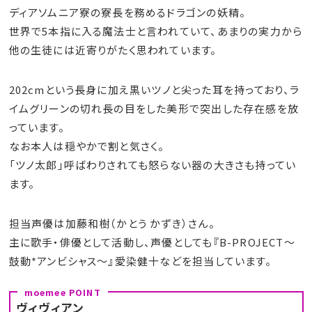
ディアソムニア寮の寮長を務めるドラゴンの妖精。
世界で5本指に入る魔法士と言われていて、あまりの実力から
他の生徒には近寄りがたく思われています。
202cmという長身に加え黒いツノと尖った耳を持っており、ラ
イムグリーンの切れ長の目をした美形で突出した存在感を放
っています。
なお本人は穏やかで割と気さく。
「ツノ太郎」呼ばわりされても怒らない器の大きさも持ってい
ます。
担当声優は加藤和樹（かとう かずき）さん。
主に歌手・俳優として活動し、声優としても『B-PROJECT～
鼓動*アンビシャス～』愛染健十などを担当しています。
ヴィヴィアン