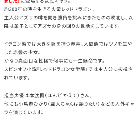
ました』
に登場する女性キャラ。
約300年の時を生きる火竜レッドドラゴン。
主人公アズサの噂を聞き勝負を挑みにきたものの敗北し、以
降は弟子としてアズサの身の回りの世話をしています。
ドラゴン態では大きな翼を持つ赤竜、人間態ではツノを生や
した赤髪の少女。
かなり真面目な性格で何事にも一生懸命です。
スピンオフ小説『レッドドラゴン女学院』では主人公に抜擢さ
れています。
担当声優は本渡楓（ほんど かえで）さん。
他にも小鳥遊ひかり（亜人ちゃんは語りたい）などの人外キャ
ラを演じています。