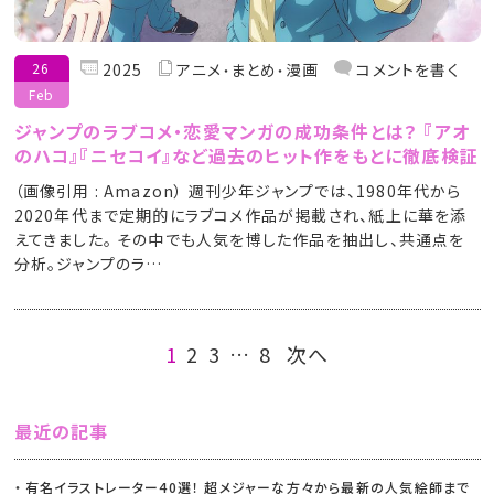
26
2025
アニメ
まとめ
漫画
コメントを書く
Feb
ジャンプのラブコメ・恋愛マンガの成功条件とは？ 『アオ
のハコ』『ニセコイ』など過去のヒット作をもとに徹底検証
（画像引用 : Amazon） 週刊少年ジャンプでは、1980年代から
2020年代まで定期的にラブコメ作品が掲載され、紙上に華を添
えてきました。 その中でも人気を博した作品を抽出し、共通点を
分析。ジャンプのラ…
1
2
3
…
8
次へ
最近の記事
有名イラストレーター40選！ 超メジャーな方々から最新の人気絵師まで