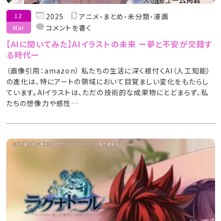
12
2025
アニメ
まとめ
未分類
漫画
コメントを書く
Mar
【AIに聞いてみた】AIイラストの未来 ー夢と不安が交錯す
る時代ー
（画像引用：amazon） 私たちの生活に深く根付くAI（人工知能）
の進化は、特にアートの領域において目覚ましい変化をもたらし
ています。AIイラストは、ただの技術的な成果物にとどまらず、私
たちの想像力や感性…