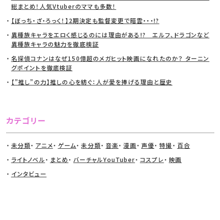
総まとめ！人気Vtuberのママも多数！
【ぼっち・ざ・ろっく！】2期決定も監督変更で暗雲・・・!?
異種族キャラをエロく感じるのには理由がある!? エルフ、ドラゴンなど
異種族キャラの魅力を徹底検証
名探偵コナンはなぜ150億超のメガヒット映画になれたのか？ ターニン
グポイントを徹底検証
【”推し”の力】推しの心を紡ぐ：人が愛を捧げる理由と歴史
カテゴリー
未分類
アニメ
ゲーム
未分類
音楽
漫画
声優
特撮
百合
ライトノベル
まとめ
バーチャルYouTuber
コスプレ
映画
インタビュー