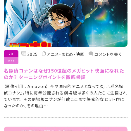
20
2025
アニメ
まとめ
映画
コメントを書く
Mar
名探偵コナンはなぜ150億超のメガヒット映画になれた
のか？ ターニングポイントを徹底検証
（画像引用 : Amazon） 今や国民的アニメとなって久しい『名探
偵コナン』。特に毎年公開される劇場版は多くの人たちに注目され
ています。 その劇場版コナンが何故ここまで爆発的なヒット作に
なったのか、その理由…