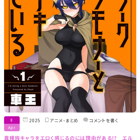
8
2025
アニメ
まとめ
コメントを書く
Apr
異種族キャラをエロく感じるのには理由がある!? エル