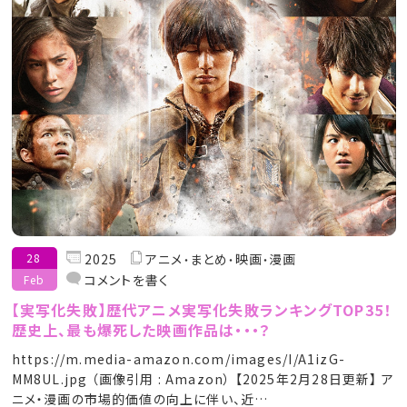
28
2025
アニメ
まとめ
映画
漫画
コメントを書く
Feb
【実写化失敗】歴代アニメ実写化失敗ランキングTOP35！
歴史上、最も爆死した映画作品は・・・？
https://m.media-amazon.com/images/I/A1izG-
MM8UL.jpg （画像引用 : Amazon） 【2025年2月28日更新】 ア
ニメ・漫画の市場的価値の向上に伴い、近…