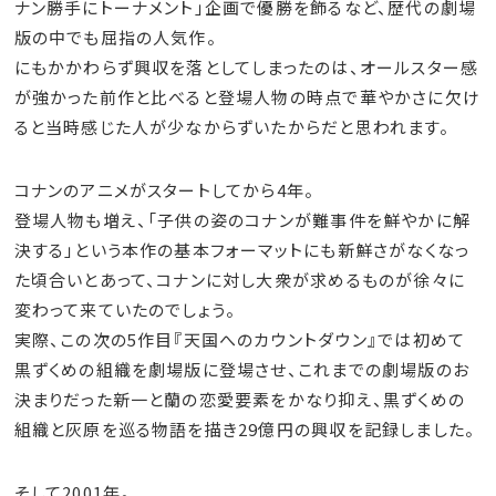
ナン勝手にトーナメント」企画で優勝を飾るなど、歴代の劇場
版の中でも屈指の人気作。
にもかかわらず興収を落としてしまったのは、オールスター感
が強かった前作と比べると登場人物の時点で華やかさに欠け
ると当時感じた人が少なからずいたからだと思われます。
コナンのアニメがスタートしてから4年。
登場人物も増え、「子供の姿のコナンが難事件を鮮やかに解
決する」という本作の基本フォーマットにも新鮮さがなくなっ
た頃合いとあって、コナンに対し大衆が求めるものが徐々に
変わって来ていたのでしょう。
実際、この次の5作目『天国へのカウントダウン』では初めて
黒ずくめの組織を劇場版に登場させ、これまでの劇場版のお
決まりだった新一と蘭の恋愛要素をかなり抑え、黒ずくめの
組織と灰原を巡る物語を描き29億円の興収を記録しました。
そして2001年。