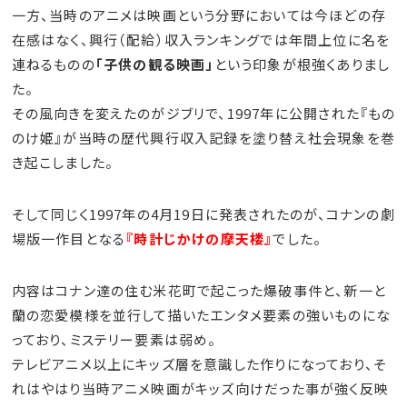
一方、当時のアニメは映画という分野においては今ほどの存
在感はなく、興行（配給）収入ランキングでは年間上位に名を
連ねるものの
「子供の観る映画」
という印象が根強くありまし
た。
その風向きを変えたのがジブリで、1997年に公開された『もの
のけ姫』が当時の歴代興行収入記録を塗り替え社会現象を巻
き起こしました。
そして同じく1997年の4月19日に発表されたのが、コナンの劇
場版一作目となる
『時計じかけの摩天楼』
でした。
内容はコナン達の住む米花町で起こった爆破事件と、新一と
蘭の恋愛模様を並行して描いたエンタメ要素の強いものにな
っており、ミステリー要素は弱め。
テレビアニメ以上にキッズ層を意識した作りになっており、そ
れはやはり当時アニメ映画がキッズ向けだった事が強く反映