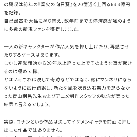
の興収は前年の『業火の向日葵』を20億近く上回る63.3億円
を記録。
自己最高を大幅に塗り替え、数年前までの停滞感が嘘のよう
に多数の新規ファンを獲得しました。
一人の新キャラクターが作品人気を押し上げたり、再燃させ
たりするケースはあります。
しかし連載開始から20年以上経った上でそのような事が起き
るのは極めて稀。
とはいえこれは決して奇跡などではなく、常にマンネリになら
ないように試行錯誤し、新たな風を吹き込む努力を怠らなか
った青山剛昌先生およびアニメ制作スタッフの執念が実った
結果と言えるでしょう。
実際、コナンという作品は決してイケメンキャラを前面に押し
出した作品ではありません。