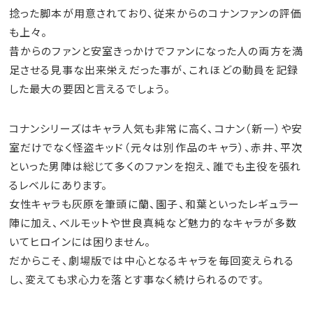
捻った脚本が用意されており、従来からのコナンファンの評価
も上々。
昔からのファンと安室きっかけでファンになった人の両方を満
足させる見事な出来栄えだった事が、これほどの動員を記録
した最大の要因と言えるでしょう。
コナンシリーズはキャラ人気も非常に高く、コナン（新一）や安
室だけでなく怪盗キッド（元々は別作品のキャラ）、赤井、平次
といった男陣は総じて多くのファンを抱え、誰でも主役を張れ
るレベルにあります。
女性キャラも灰原を筆頭に蘭、園子、和葉といったレギュラー
陣に加え、ベルモットや世良真純など魅力的なキャラが多数
いてヒロインには困りません。
だからこそ、劇場版では中心となるキャラを毎回変えられる
し、変えても求心力を落とす事なく続けられるのです。