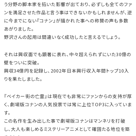
う分野の脚本家を招いた影響が出ており、必ずしも全てのファ
ンを満足させた作品と言う事はできないかもしれませんが、逆
に今までにない『コナン』が描かれた事への称賛の声も多数
あがりました。
野沢さんの起用は間違いなく成功したと言えるでしょう。
それは興収面でも顕著に表れ、中々超えられずにいた30億の
壁をついに突破。
興収34億円を記録し、2002年日本興行収入年間トップ10入
りを果たしました。
『ベイカー街の亡霊』は現在でも非常にファンからの支持が厚
く、劇場版コナンの人気投票では常に上位TOP3に入っていま
す。
この名作を生み出した事で劇場版コナンはマンネリを打破
し、大人も楽しめるミステリーアニメとして確固たる地位を築