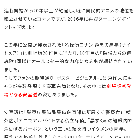
連載開始から20年以上が経過し、既に国民的アニメの地位を
確立させていたコナンですが、2016年に再びターニングポイ
ントを迎えます。
この年に公開が発表された『名探偵コナン 純黒の悪夢（ナイ
トメア）』は劇場版20作目に当たり、10作目の『探偵たちの鎮
魂歌』同様にオールスター的な内容になる事が期待されてい
ました。
そしてファンの期待通り、ポスタービジュアルには原作人気キ
ャラが多数登場する豪華布陣となり、その中には
劇場版初登
場となる安室透
の姿もありました。
安室透は「警察庁警備局警備企画課に所属する警察官」「喫
茶店ポアロでアルバイトする私立探偵」「黒ずくめの組織内で
活動するバーボン」という三つの顔を持つイケメンの青年。
原作で本格的に登場したのは2011年、テレビアニメでも201