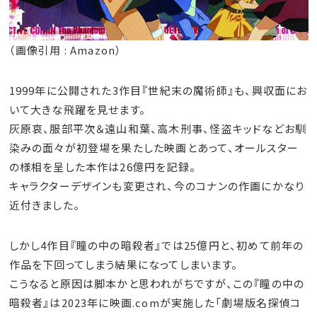
（画像引用 : Amazon）
1999年に公開された3作目『世紀末の魔術師』も、興収面にお
いて大きな飛躍を見せます。
灰原哀、服部平次＆遠山和葉、高木刑事、怪盗キッドなどお馴
染みの面々が初登場を果たした映画とあって、オールスター
の様相を呈した本作は26億円を記録。
キャラクターデザインも変更され、今のコナンの作画にかなり
近付きました。
しかし4作目『瞳の中の暗殺者』では25億円と、初めて前年の
作品を下回ってしまう結果になってしまいます。
こうなると原因は脚本かと思われがちですが、この『瞳の中の
暗殺者』は2023年に映画.comが実施した「劇場版名探偵コ