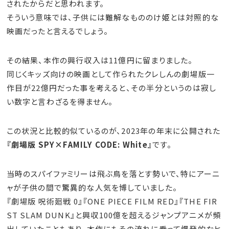
されたからだと思われます。
そういう意味では、子供には難解なもののけ姫とは対照的な
映画だったと言えるでしょう。
その結果、本作の興行収入は11億円に留まりました。
同じくキッズ向けの映画として作られたクレしんの劇場版一
作目が22億円だった事を考えると、その半分というのは寂し
い数字と言わざるを得ません。
この状況と比較的似ているのが、2023年の年末に公開された
『劇場版 SPY×FAMILY CODE: White』
です。
当時のスパイファミリーは飛ぶ鳥を落とす勢いで、特にアーニ
ャが子供の間で驚異的な人気を博していました。
『劇場版 呪術廻戦 0』『ONE PIECE FILM RED』『THE FIR
ST SLAM DUNK』と興収100億を超えるジャンプアニメが頻
出していたこともあり、本作にもその流れに乗って爆発的なヒ