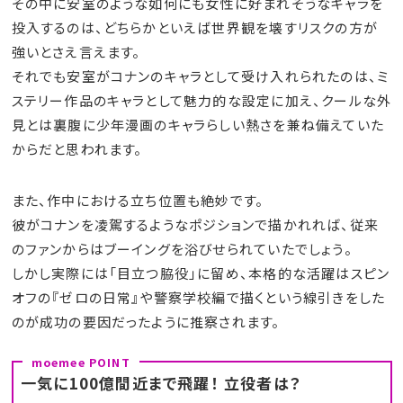
その中に安室のような如何にも女性に好まれそうなキャラを
投入するのは、どちらかといえば世界観を壊すリスクの方が
強いとさえ言えます。
それでも安室がコナンのキャラとして受け入れられたのは、ミ
ステリー作品のキャラとして魅力的な設定に加え、クールな外
見とは裏腹に少年漫画のキャラらしい熱さを兼ね備えていた
からだと思われます。
また、作中における立ち位置も絶妙です。
彼がコナンを凌駕するようなポジションで描かれれば、従来
のファンからはブーイングを浴びせられていたでしょう。
しかし実際には「目立つ脇役」に留め、本格的な活躍はスピン
オフの『ゼロの日常』や警察学校編で描くという線引きをした
のが成功の要因だったように推察されます。
一気に100億間近まで飛躍！ 立役者は？