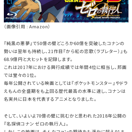
（画像引用 : Amazon）
『純黒の悪夢』で50億の壁どころか60億を突破したコナンの
勢いは翌年も持続し、21作目『から紅の恋歌（ラブレター）』も
68.9億円と大ヒットを記録します。
これは2017年における興行成績では年間4位に相当し、邦画
では堂々の1位。
毎年公開されている映画としては『ポケットモンスター』やドラ
えもんの全盛期をも上回る歴代最高の水準に達し、コナンは
名実共に日本を代表するアニメとなりました。
そして、いよいよ70億の壁に挑むかと思われた2018年公開の
『名探偵コナン ゼロの執行人』。
しかしこの映画は、そんなファンの期待をも遥かに超え91.8