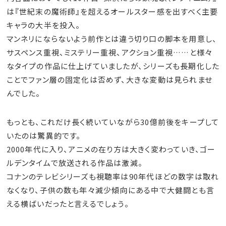
は『世紀末の魔術師』を超えるオールスター感を出すべく主要
キャラの大半を投入。
マンネリにならないよう前作とは違う切り口の脚本を用意し、
サスペンス重視、ミステリー重視、アクション重視……と様々
なタイプの作品に仕上げていましたが、シリーズも長期化した
ことでファン層の固定化は否めず、大きな変動は見られませ
んでした。
もっとも、これだけ長く続いていながら30億前後をキープして
いたのは驚異的です。
2000年代に入り、アニメの在り方は大きく変わっていき、ゴー
ルデンタイムで放送される作品は激減。
コナンのテレビシリーズも視聴率は90年代ほどの数字は取れ
なくなり、子供の数も年々減少傾向にある中で大健闘とも言
える横ばいだったと言えるでしょう。