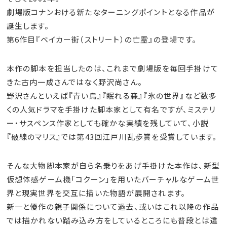
劇場版コナンおける新たなターニングポイントとなる作品が
誕生します。
第6作目『ベイカー街（ストリート）の亡霊』の登場です。
本作の脚本を担当したのは、これまで劇場版を毎回手掛けて
きた古内一成さんではなく野沢尚さん。
野沢さんといえば『青い鳥』『眠れる森』『氷の世界』など数多
くの人気ドラマを手掛けた脚本家として有名ですが、ミステリ
ー・サスペンス作家としても確かな実績を残していて、小説
『破線のマリス』では第43回江戸川乱歩賞を受賞しています。
そんな大物脚本家が自ら名乗りをあげ手掛けた本作は、新型
仮想体感ゲーム機「コクーン」を用いたバーチャルなゲーム世
界と現実世界を交互に描いた物語が展開されます。
新一と優作の親子関係について過去、或いはこれ以降の作品
では描かれない踏み込み方をしているところにも普段とは違