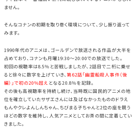
ません。
そんなコナンの初期を取り巻く環境について、少し振り返って
みます。
1990年代のアニメは、ゴールデンで放送される作品が大半を
占めており、コナンも月曜19:30～20:00での放送でした。
初回の視聴率は8.5％と苦戦しましたが、2話目で二桁に乗せ
ると徐々に数字を上げていき、
第62話「幽霊船殺人事件（後
編）」で初の20％超え
となる20.8％を記録。
その後も高視聴率を持続し続け、当時既に国民的アニメの地
位を確立していたサザエさんには及ばなかったもののドラえ
もんやクレよんしんちゃん、ちびまる子ちゃんと2位の座を競う
ほどの数字を維持し、人気アニメとしてお茶の間に定着してい
きました。