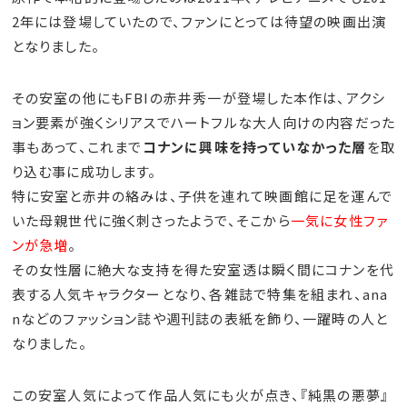
2年には登場していたので、ファンにとっては待望の映画出演
となりました。
その安室の他にもFBIの赤井秀一が登場した本作は、アクシ
ョン要素が強くシリアスでハートフルな大人向けの内容だった
事もあって、これまで
コナンに興味を持っていなかった層
を取
り込む事に成功します。
特に安室と赤井の絡みは、子供を連れて映画館に足を運んで
いた母親世代に強く刺さったようで、そこから
一気に女性ファ
ンが急増
。
その女性層に絶大な支持を得た安室透は瞬く間にコナンを代
表する人気キャラクターとなり、各雑誌で特集を組まれ、ana
nなどのファッション誌や週刊誌の表紙を飾り、一躍時の人と
なりました。
この安室人気によって作品人気にも火が点き、『純黒の悪夢』