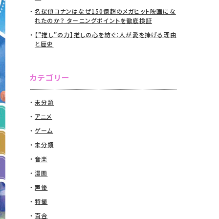
名探偵コナンはなぜ150億超のメガヒット映画にな
れたのか？ ターニングポイントを徹底検証
【”推し”の力】推しの心を紡ぐ：人が愛を捧げる理由
と歴史
カテゴリー
未分類
アニメ
ゲーム
未分類
音楽
漫画
声優
特撮
百合