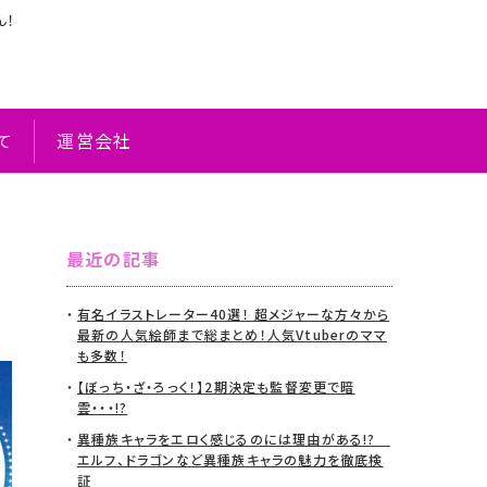
ん！
て
運営会社
ま
最近の記事
有名イラストレーター40選！ 超メジャーな方々から
最新の人気絵師まで総まとめ！人気Vtuberのママ
も多数！
【ぼっち・ざ・ろっく！】2期決定も監督変更で暗
雲・・・!?
異種族キャラをエロく感じるのには理由がある!?
エルフ、ドラゴンなど異種族キャラの魅力を徹底検
証