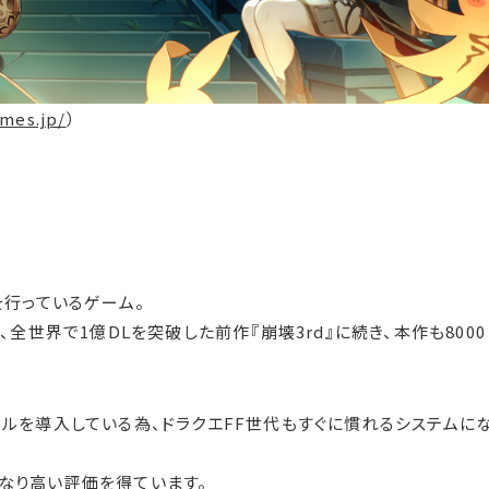
imes.jp/
）
を行っているゲーム。
、全世界で1億DLを突破した前作『崩壊3rd』に続き、本作も8000
トルを導入している為、ドラクエFF世代もすぐに慣れるシステムに
なり高い評価を得ています。