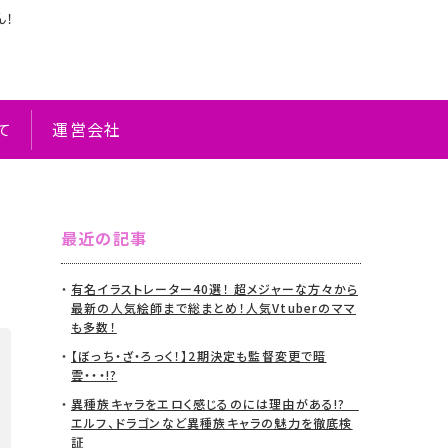
ん！
て
運営会社
最近の記事
有名イラストレーター40選！ 超メジャーな方々から
最新の人気絵師まで総まとめ！人気Vtuberのママ
も多数！
【ぼっち・ざ・ろっく！】2期決定も監督変更で暗
雲・・・!?
異種族キャラをエロく感じるのには理由がある!?
エルフ、ドラゴンなど異種族キャラの魅力を徹底検
証