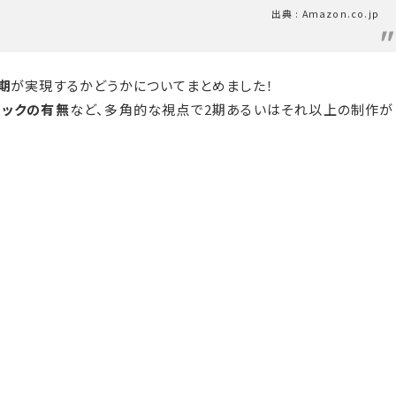
出典 : Amazon.co.jp
期
が実現するかどうかについてまとめました！
トックの有無
など、多角的な視点で2期あるいはそれ以上の制作が