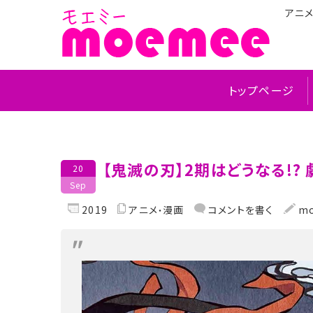
アニ
トップページ
【鬼滅の刃】2期はどうなる!
20
Sep
2019
アニメ
漫画
コメントを書く
mo