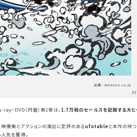
出典 : Amazon.co.jp
-ray・DVD（円盤）第1巻は、
1.7万枚のセールスを記録する大ヒ
、映像美とアクションの演出に定評のある
ufotable
と本作の持つ
ら人気を獲得。