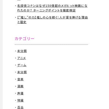
名探偵コナンはなぜ150億超のメガヒット映画にな
れたのか？ ターニングポイントを徹底検証
【”推し”の力】推しの心を紡ぐ：人が愛を捧げる理由
と歴史
カテゴリー
未分類
アニメ
ゲーム
未分類
音楽
漫画
声優
特撮
百合