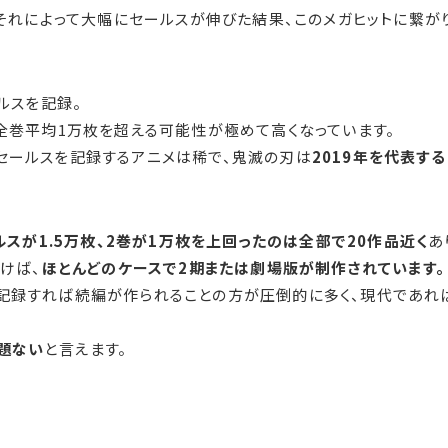
それによって大幅にセールスが伸びた結果、このメガヒットに繋が
ルスを記録。
全巻平均1万枚を超える可能性が極めて高くなっています。
セールスを記録するアニメは稀で、鬼滅の刃は
2019年を代表する
ルスが1.5万枚、2巻が1万枚を上回ったのは全部で20作品近く
あ
けば、
ほとんどのケースで2期または劇場版が制作されています。
記録すれば続編が作られることの方が圧倒的に多く、現代であれ
題ない
と言えます。