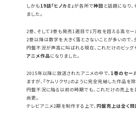
しかも
19話「ヒノカミ」
が各所で
神回
と話題になり、
ました。
2巻、そして3巻も発売1週目で1万枚を超える高セー
2巻以降は数字を大きく落とさないことが多いので、
円盤不況が声高に叫ばれる現在、これだけのビッグ
アニメ作品
になりました。
2015年以降に放送されたアニメの中で、
1巻のセー
ますが、『ケムリクサ』のように完全完結した作品を除
円盤不況に陥る以前の時期でも、これだけの売上を
尚更。
テレビアニメ2期を制作する上で、
円盤売上は全く問