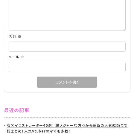
名前
※
メール
※
最近の記事
有名イラストレーター40選！ 超メジャーな方々から最新の人気絵師まで
総まとめ！人気Vtuberのママも多数！