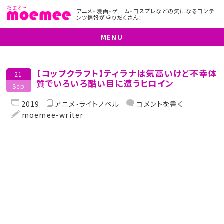
アニメ・漫画・ゲーム・コスプレなどの気になるコンテ
ンツ情報が盛りだくさん！
MENU
【コップクラフト】ティラナは気高いけど不幸体
21
質でいろいろ酷い目に遭うヒロイン
Sep
2019
アニメ
ライトノベル
コメントを書く
moemee-writer