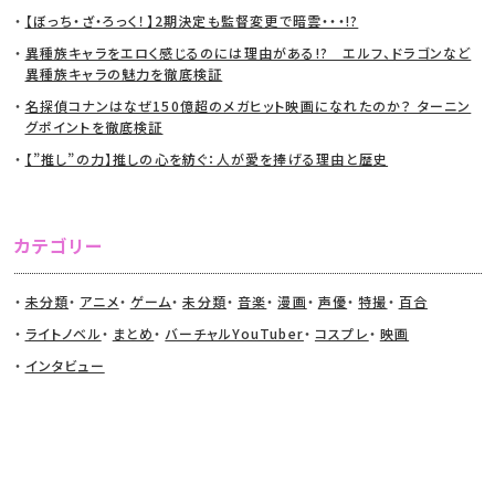
【ぼっち・ざ・ろっく！】2期決定も監督変更で暗雲・・・!?
異種族キャラをエロく感じるのには理由がある!? エルフ、ドラゴンなど
異種族キャラの魅力を徹底検証
名探偵コナンはなぜ150億超のメガヒット映画になれたのか？ ターニン
グポイントを徹底検証
【”推し”の力】推しの心を紡ぐ：人が愛を捧げる理由と歴史
カテゴリー
未分類
アニメ
ゲーム
未分類
音楽
漫画
声優
特撮
百合
ライトノベル
まとめ
バーチャルYouTuber
コスプレ
映画
インタビュー