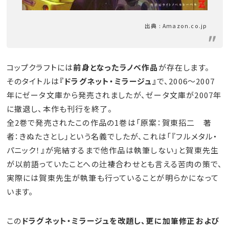
出典 : Amazon.co.jp
コップクラフトには
前身となったラノベ作品
が存在します。
そのタイトルは
『ドラグネット・ミラージュ』
で、2006～2007
年にゼータ文庫から発売されましたが、ゼータ文庫が2007年
に撤退し、本作も刊行を終了。
全2巻で発売されたこの作品の1巻は「原案：賀東招二 著
者：きぬたさとし」という名義でしたが、これは「『フルメタル・
パニック！』が完結するまで他作品は執筆しない」と賀東先生
が以前語っていたことへの辻褄合わせとも言える苦肉の策で、
実際には賀東先生が執筆も行っていることが明らかになって
います。
この
ドラグネット・ミラージュを改題し、更に加筆修正および