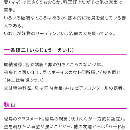
妻（ママ）は気さくでおおらか、料理好きだがその他の家事は
苦手。
いろいろ極端なところはあるが、基本的に秘鳥を愛している善
人である。
いわしが好物のサーディンという名前の犬を飼っている。
一
条瑛二（いちじょう えいじ）
成績優秀、容姿端麗と非の打ちどころのない少年。
秘鳥とは同い年で、同じボーイスカウト団所属、学校も同じ
（瑛二は特進クラス）。
父は精神科医、母は町内会長。妹はピアノコンクールの覇者。
秋
山
秘鳥のクラスメート。秘鳥の親友（秋山くんが一方的に認定）。
空を飛びたい願望が強いことから、他の友達からは「バード秋