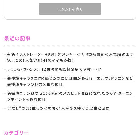
最近の記事
有名イラストレーター40選！ 超メジャーな方々から最新の人気絵師まで
総まとめ！人気Vtuberのママも多数！
【ぼっち・ざ・ろっく！】2期決定も監督変更で暗雲・・・!?
異種族キャラをエロく感じるのには理由がある!? エルフ、ドラゴンなど
異種族キャラの魅力を徹底検証
名探偵コナンはなぜ150億超のメガヒット映画になれたのか？ ターニン
グポイントを徹底検証
【”推し”の力】推しの心を紡ぐ：人が愛を捧げる理由と歴史
カテゴリー