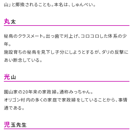
山」と揶揄されることも。本名は、しゅんぺい。
丸
太
秘鳥のクラスメート。出っ歯で刈上げ、コロコロした体系の少
年。
施設育ちの秘鳥を見下し子分にしようとするが、ダリの反撃に
あい断念している。
光
山
園山家の20年来の家政婦。通称みっちゃん。
オリゴン村内の多くの家庭で家政婦をしていることから、事情
通である。
児
玉先生