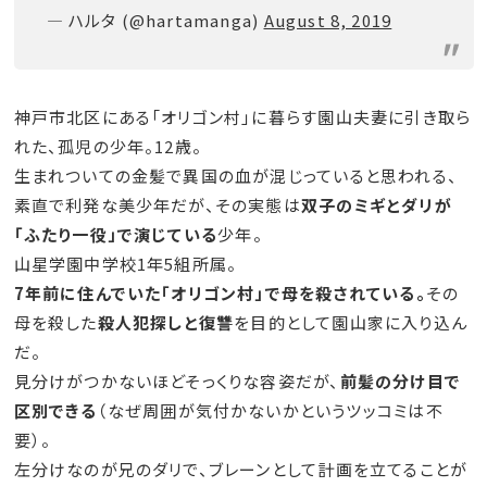
— ハルタ (@hartamanga)
August 8, 2019
神戸市北区にある「オリゴン村」に暮らす園山夫妻に引き取ら
れた、孤児の少年。12歳。
生まれついての金髪で異国の血が混じっていると思われる、
素直で利発な美少年だが、その実態は
双子のミギとダリが
「ふたり一役」で演じている
少年。
山星学園中学校1年5組所属。
7年前に住んでいた「オリゴン村」で母を殺されている。
その
母を殺した
殺人犯探しと復讐
を目的として園山家に入り込ん
だ。
見分けがつかないほどそっくりな容姿だが、
前髪の分け目で
区別できる
（なぜ周囲が気付かないかというツッコミは不
要）。
左分けなのが兄のダリで、ブレーンとして計画を立てることが