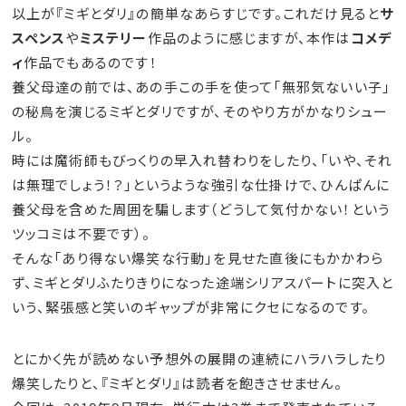
以上が『ミギとダリ』の簡単なあらすじです。これだけ見ると
サ
スペンス
や
ミステリー
作品のように感じますが、本作は
コメデ
ィ
作品でもあるのです！
養父母達の前では、あの手この手を使って「無邪気ないい子」
の秘鳥を演じるミギとダリですが、そのやり方がかなりシュー
ル。
時には魔術師もびっくりの早入れ替わりをしたり、「いや、それ
は無理でしょう！？」というような強引な仕掛けで、ひんぱんに
養父母を含めた周囲を騙します（どうして気付かない！という
ツッコミは不要です）。
そんな「あり得ない爆笑な行動」を見せた直後にもかかわら
ず、ミギとダリふたりきりになった途端シリアスパートに突入と
いう、緊張感と笑いのギャップが非常にクセになるのです。
とにかく先が読めない予想外の展開の連続にハラハラしたり
爆笑したりと、『ミギとダリ』は読者を飽きさせません。