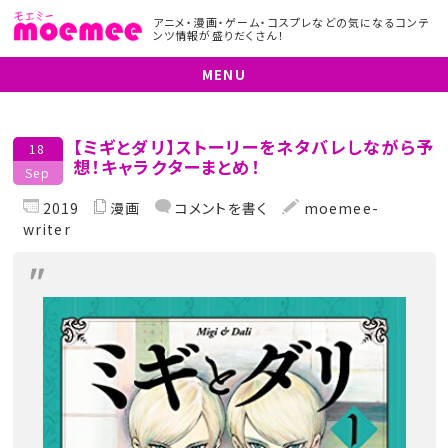
アニメ・漫画・ゲーム・コスプレなどの気になるコンテ
ンツ情報が盛りだくさん！
MENU
【ミギとダリ】ストーリーをネタバレしながら予
18
想！キャラクターまとめ！
Sep
2019
漫画
コメントを書く
moemee-
writer