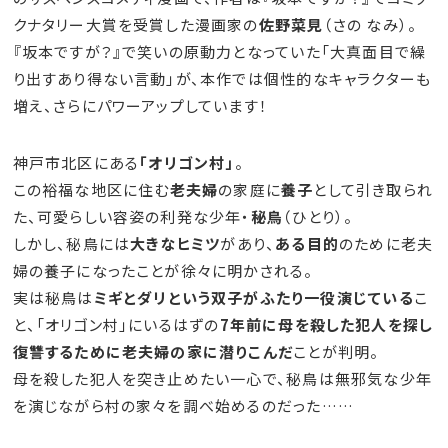
クナタリー大賞を受賞した漫画家の
佐野菜見
（さの なみ）。
『坂本ですが？』で笑いの原動力となっていた「大真面目で繰
り出すあり得ない言動」が、本作では個性的なキャラクターも
増え、さらにパワーアップしています！
神戸市北区にある
「オリゴン村」
。
この裕福な地区に住む
老夫婦
の家庭に
養子
として引き取られ
た、可愛らしい容姿の利発な少年・
秘鳥
（ひとり）。
しかし、秘鳥には
大きなヒミツ
があり、
ある目的
のために老夫
婦の養子になったことが徐々に明かされる。
実は秘鳥は
ミギとダリという双子がふたり一役演じている
こ
と、「オリゴン村」にいるはずの
7年前に母を殺した犯人を探し
復讐するために老夫婦の家に潜りこんだ
ことが判明。
母を殺した犯人を突き止めたい一心で、秘鳥は無邪気な少年
を演じながら村の家々を調べ始めるのだった……