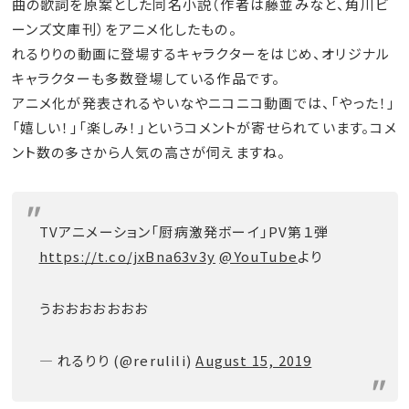
曲の歌詞を原案とした同名小説（作者は藤並みなと、角川ビ
ーンズ文庫刊）をアニメ化したもの。
れるりりの動画に登場するキャラクターをはじめ、オリジナル
キャラクターも多数登場している作品です。
アニメ化が発表されるやいなやニコニコ動画では、「やった！」
「嬉しい！」「楽しみ！」というコメントが寄せられています。コメ
ント数の多さから人気の高さが伺えますね。
TVアニメーション「厨病激発ボーイ」PV第１弾
https://t.co/jxBna63v3y
@YouTube
より
うおおおおおおお
— れるりり (@rerulili)
August 15, 2019