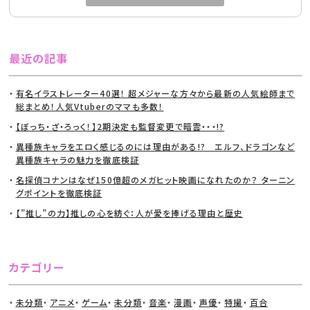
最近の記事
有名イラストレーター40選！ 超メジャーな方々から最新の人気絵師まで
総まとめ！人気Vtuberのママも多数！
【ぼっち・ざ・ろっく！】2期決定も監督変更で暗雲・・・!?
異種族キャラをエロく感じるのには理由がある!? エルフ、ドラゴンなど
異種族キャラの魅力を徹底検証
名探偵コナンはなぜ150億超のメガヒット映画になれたのか？ ターニン
グポイントを徹底検証
【”推し”の力】推しの心を紡ぐ：人が愛を捧げる理由と歴史
カテゴリー
未分類
アニメ
ゲーム
未分類
音楽
漫画
声優
特撮
百合