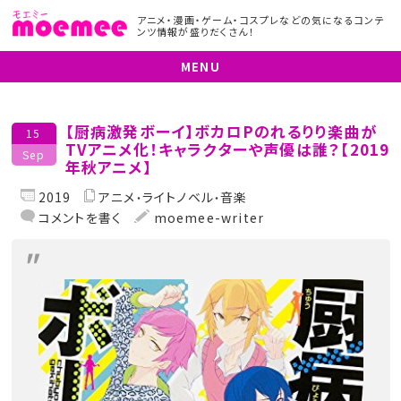
アニメ・漫画・ゲーム・コスプレなどの気になるコンテ
ンツ情報が盛りだくさん！
MENU
【厨病激発ボーイ】ボカロPのれるりり楽曲が
15
TVアニメ化！キャラクターや声優は誰？【2019
Sep
年秋アニメ】
2019
アニメ
ライトノベル
音楽
コメントを書く
moemee-writer