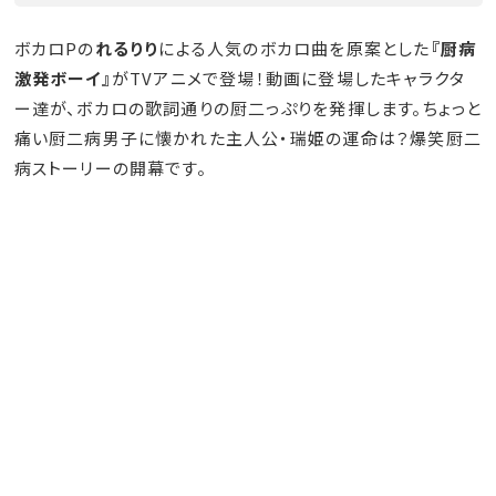
ボカロPの
れるりり
による人気のボカロ曲を原案とした
『厨病
激発ボーイ』
がTVアニメで登場！動画に登場したキャラクタ
ー達が、ボカロの歌詞通りの厨二っぷりを発揮します。ちょっと
痛い厨二病男子に懐かれた主人公・瑞姫の運命は？爆笑厨二
病ストーリーの開幕です。