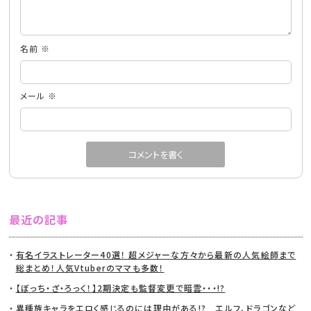
名前
※
メール
※
最近の記事
有名イラストレーター40選！ 超メジャーな方々から最新の人気絵師まで
総まとめ！人気Vtuberのママも多数！
【ぼっち・ざ・ろっく！】2期決定も監督変更で暗雲・・・!?
異種族キャラをエロく感じるのには理由がある!? エルフ、ドラゴンなど