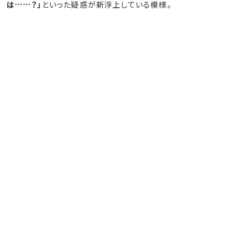
は……？」
といった疑惑が新浮上している模様。