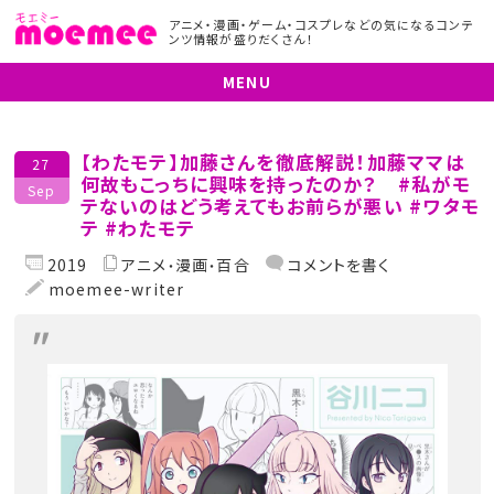
アニメ・漫画・ゲーム・コスプレなどの気になるコンテ
ンツ情報が盛りだくさん！
MENU
【わたモテ】加藤さんを徹底解説！加藤ママは
27
何故もこっちに興味を持ったのか？ #私がモ
Sep
テないのはどう考えてもお前らが悪い #ワタモ
テ #わたモテ
2019
アニメ
漫画
百合
コメントを書く
moemee-writer