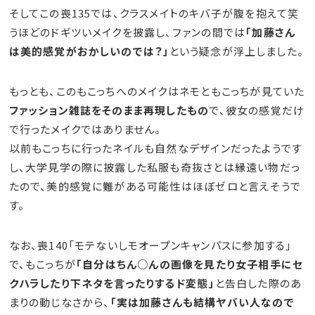
そしてこの喪135では、クラスメイトのキバ子が腹を抱えて笑
うほどのドギツいメイクを披露し、ファンの間では
「加藤さん
は美的感覚がおかしいのでは？」
という疑念が浮上しました。
もっとも、このもこっちへのメイクはネモともこっちが見ていた
ファッション雑誌をそのまま再現したもの
で、彼女の感覚だけ
で行ったメイクではありません。
以前もこっちに行ったネイルも自然なデザインだったようです
し、大学見学の際に披露した私服も奇抜さとは縁遠い物だっ
たので、美的感覚に難がある可能性はほぼゼロと言えそうで
す。
なお、喪140「モテないしモオープンキャンパスに参加する」
で、もこっちが
「自分はちん○んの画像を見たり女子相手にセ
クハラしたり下ネタを言ったりするド変態」
と告白した際のあ
まりの動じなさから、
「実は加藤さんも結構ヤバい人なので