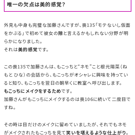
唯一の欠点は美的感覚？
外見も中身も完璧な加藤さんですが、喪135「モテないし仮面
をかぶる」で初めて彼女の
隙
と言えるかもしれない分野が明
らかになりました。
それは
美的感覚
です。
この喪135で加藤さんは、もこっちと“ネモ”こと根元陽菜（ね
もと ひな）の会話から、もこっちがオシャレに興味を持ってい
ると知り、もこっちを翌日の朝早くに教室へ呼び出します。
もこっちにメイクをするため
です。
加藤さんがもこっちにメイクするのは喪106に続いて二度目で
すね。
その時は目だけのメイクに留めていましたが、それでもネモ
がメイクされたもこっちを見て
笑いを堪えるような仕上がり
。