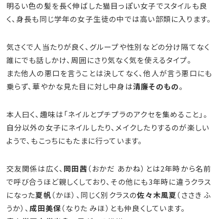
明るい色の髪を長く伸ばした猫目っぽい女子でスタイルも良
く、身長も同じ学年の女子生徒の中では高い部類に入ります。
気さくで人当たりが良く、グループや性別などの分け隔てなく
誰にでも話しかけ、周囲にさり気なく気を使えるタイプ。
また他人の悪口を言うことは決してなく、他人が言う悪口にも
乗らず、華やかな見た目に対し中身は
清廉そのもの
。
本人曰く、趣味は「ネイルとプチプラのアクセを集めること」。
自分以外の女子にネイルしたり、メイクしたりするのが楽しい
ようで、もこっちにもたまに行っています。
交友関係は広く、
岡田茜
（おかだ あかね）とは2年時から名前
で呼び合うほど親しくしており、その他にも3年時に違うクラス
になった
夏帆
（かほ）、同じく別クラスの
佐々木風夏
（ささき ふ
うか）、
成田美保
（なりた みほ）とも仲良くしています。