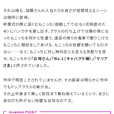
それ以降も、加藤さんの人当たりの良さが垣間見えるシーン
は随所に登場。
終業式の際に涙ぐむもこっち（感動してではなく花粉症のた
め）にハンカチを差し出す、クラスの打ち上げでは隣の席にな
ったもこっちを何かと気遣う、遠足の帰りの電車で眠りこけた
もこっちに膝枕をしてあげる、もこっちの性癖を聞いても引か
ない……など、もこっちに対し神対応とも言える気配りを見
せ、もこっちから
「お母さん」「No.1（キャバクラ嬢）」「マリア
さま」
と評されていました。
作中で明言こそされていませんが、その容姿は明らかに作中
でもトップクラスの美少女。
その上中身まで美しく母性まで兼ね揃えているという、まさに
非の打ち所がない完璧な女性なのです。