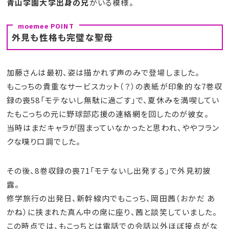
青山学園大学出身の兄
がいる模様。
外見も性格も完璧な聖母
加藤さんは最初、姿は描かれず声のみで登場しました。
もこっちの貴重なサービスカット（？）の表紙が印象的な7巻収
録の喪58「モテないし無駄に過ごす」で、夏休みを満喫してい
たもこっちの元に野球部応援の連絡網を回したのが彼女。
当時はまだキャラが固まっていなかったと思われ、ややフラン
クな喋り口調でした。
その後、8巻収録の喪71「モテないし出発する」で外見初披
露。
修学旅行の出発日、新幹線内でもこっち、岡田茜（おかだ あ
かね）に挟まれた真ん中の席に座り、茜と談笑していました。
この時点では、もこっちとは電話での会話以外ほぼ接点がな