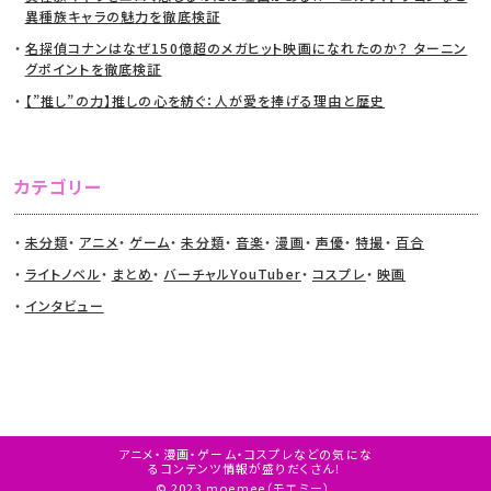
異種族キャラの魅力を徹底検証
名探偵コナンはなぜ150億超のメガヒット映画になれたのか？ ターニン
グポイントを徹底検証
【”推し”の力】推しの心を紡ぐ：人が愛を捧げる理由と歴史
カテゴリー
未分類
アニメ
ゲーム
未分類
音楽
漫画
声優
特撮
百合
ライトノベル
まとめ
バーチャルYouTuber
コスプレ
映画
インタビュー
アニメ・漫画・ゲーム・コスプレなどの気にな
るコンテンツ情報が盛りだくさん！
© 2023 moemee（モエミー）.