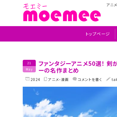
アニ
トップページ
ファンタジーアニメ50選！ 
21
ーの名作まとめ
May
2024
アニメ
漫画
コメントを書く
ta