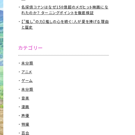
名探偵コナンはなぜ150億超のメガヒット映画にな
れたのか？ ターニングポイントを徹底検証
【”推し”の力】推しの心を紡ぐ：人が愛を捧げる理由
と歴史
カテゴリー
未分類
アニメ
ゲーム
未分類
音楽
漫画
声優
特撮
百合