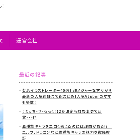
ん！
て
運営会社
最近の記事
有名イラストレーター40選！ 超メジャーな方々から
最新の人気絵師まで総まとめ！人気Vtuberのママ
も多数！
【ぼっち・ざ・ろっく！】2期決定も監督変更で暗
雲・・・!?
異種族キャラをエロく感じるのには理由がある!?
エルフ、ドラゴンなど異種族キャラの魅力を徹底検
証