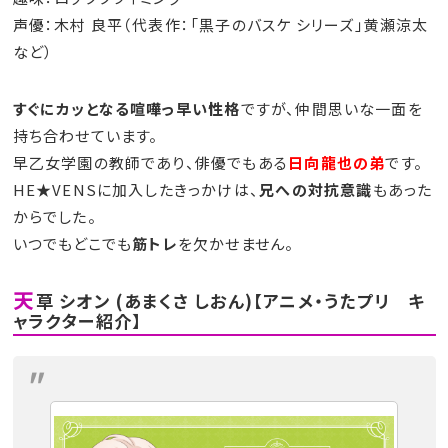
声優：木村 良平（代表作：「黒子のバスケ シリーズ」黄瀬涼太
など）
すぐにカッとなる喧嘩っ早い性格
ですが、仲間思いな一面を
持ち合わせています。
早乙女学園の教師であり、俳優でもある
日向龍也の弟
です。
HE★VENSに加入したきっかけは、
兄への対抗意識
もあった
からでした。
いつでもどこでも
筋トレ
を欠かせません。
天
草 シオン (あまくさ しおん)【アニメ・うたプリ キ
ャラクター紹介】