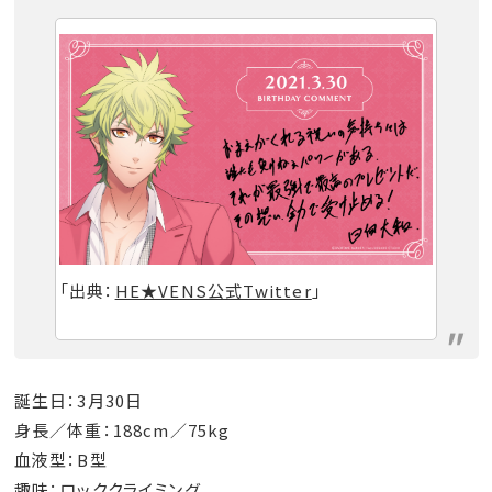
「出典：
HE★VENS公式Twitter
」
誕生日：3月30日
身長／体重：188cm／75kg
血液型：B型
趣味：ロッククライミング