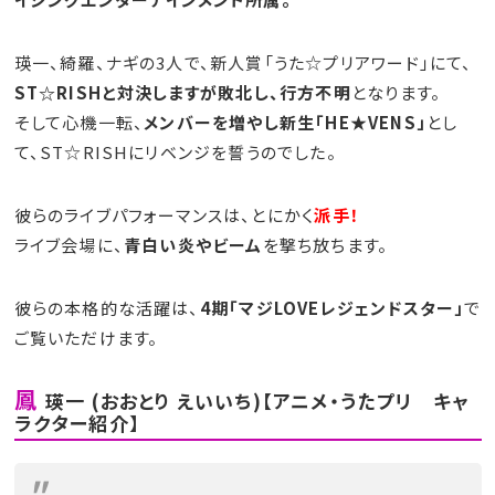
瑛一、綺羅、ナギの3人で、新人賞「うた☆プリアワード」にて、
ST☆RISHと対決しますが敗北し、行方不明
となります。
そして心機一転、
メンバーを増やし新生「HE★VENS」
とし
て、ST☆RISHにリベンジを誓うのでした。
彼らのライブパフォーマンスは、とにかく
派手！
ライブ会場に、
青白い炎やビーム
を撃ち放ちます。
彼らの本格的な活躍は、
4期「マジLOVEレジェンドスター」
で
ご覧いただけます。
鳳
瑛一 (おおとり えいいち)【アニメ・うたプリ キャ
ラクター紹介】