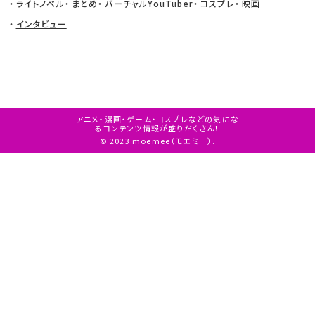
ライトノベル
まとめ
バーチャルYouTuber
コスプレ
映画
インタビュー
アニメ・漫画・ゲーム・コスプレなどの気にな
るコンテンツ情報が盛りだくさん！
© 2023 moemee（モエミー）.