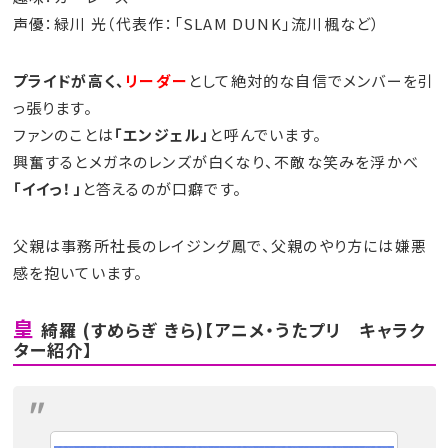
声優：緑川 光（代表作：「SLAM DUNK」流川楓など）
プライドが高く、
リーダー
として絶対的な自信でメンバーを引
っ張ります。
ファンのことは
「エンジェル」
と呼んでいます。
興奮するとメガネのレンズが白くなり、不敵な笑みを浮かべ
「イイっ！」
と答えるのが口癖です。
父親は事務所社長のレイジング鳳で、父親のやり方には嫌悪
感を抱いています。
皇
綺羅 (すめらぎ きら)【アニメ・うたプリ キャラク
ター紹介】