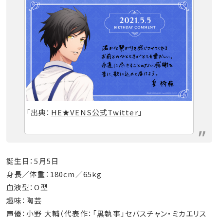
「出典：
HE★VENS公式Twitter
」
誕生日：5月5日
身長／体重：180cm／65kg
血液型：O型
趣味：陶芸
声優：小野 大輔（代表作：「黒執事」セバスチャン・ミカエリス