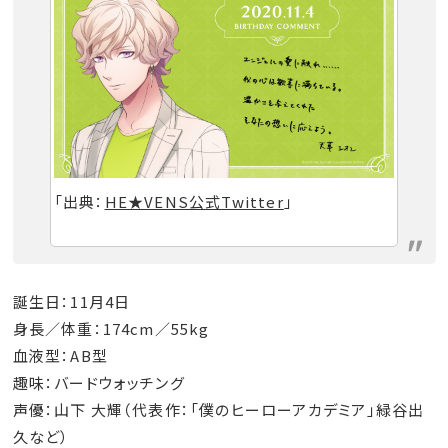
「出典：
HE★VENS公式Twitter
」
誕生日：11月4日
身長／体重：174cm／55kg
血液型：AB型
趣味：バードウォッチング
声優：山下 大輝（代表作：「僕のヒーローアカデミア」緑谷出
久など）