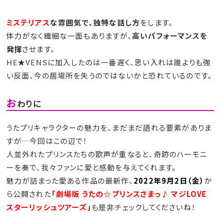
ミステリアス
な雰囲気で、独特な話し方
をします。
体力がなく繊細な一面もありますが、
高いパフォーマンスを
発揮
させます。
HE★VENSに加入したのは一番遅く、思い入れは誰よりも強
い反面、今の居場所を失うのではないかと恐れているのです。
お
わりに
うたプリキャラクターの魅力を、まだまだ語れる要素がありま
すが…今回はこの辺で！
人並外れたプリンスたちの歌声が重なると、奇跡のハーモニ
ーを奏で、我々ファンに愛と感動を与えてくれます。
魅力が詰まった愛ある作品の最新作、
2022年9月2日（金）
か
ら公開された
「劇場版 うたの☆プリンスさまっ♪ マジLOVE
スターリッシュツアーズ」
も是非チェックしてくださいね！