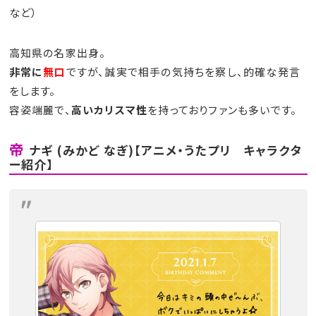
など）
高知県の名家出身。
非常に
無口
ですが、誠実で相手の気持ちを察し、的確な発言
をします。
容姿端麗で、
高いカリスマ性
を持っておりファンも多いです。
帝
ナギ (みかど なぎ)【アニメ・うたプリ キャラクタ
ー紹介】