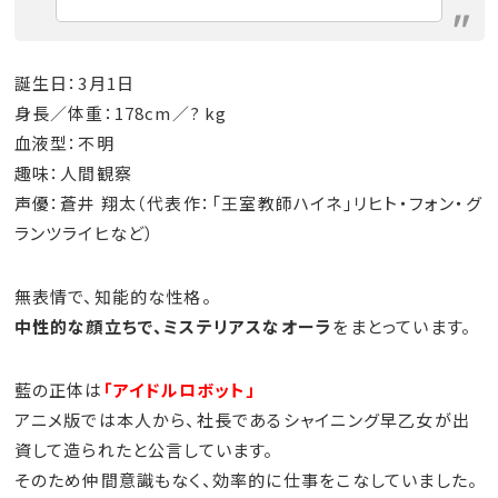
誕生日：3月1日
身長／体重：178cm／? kg
血液型：不明
趣味：人間観察
声優：蒼井 翔太（代表作：「王室教師ハイネ」リヒト・フォン・グ
ランツライヒなど）
無表情で、知能的な性格。
中性的な顔立ちで、ミステリアスなオーラ
をまとっています。
藍の正体は
「アイドルロボット」
アニメ版では本人から、社長であるシャイニング早乙女が出
資して造られたと公言しています。
そのため仲間意識もなく、効率的に仕事をこなしていました。