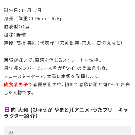
誕生日：12月12日
身長／体重：176cm／62kg
血液型：O型
趣味：野球
声優：高橋 英則（代表作：「刀剣乱舞-花丸-」石切丸など）
束縛が嫌いで、直感を信じるストレートな性格。
最年長メンバーで、一人称が
「ワイ」
の兵庫県出身。
スロースターターで、本番に本領を発揮します。
肉食系男子
で恋愛禁止の中、初めて春歌に面と向かって告白
した人物です。
日
向 大和 (ひゅうが やまと)【アニメ・うたプリ キャ
ラクター紹介】