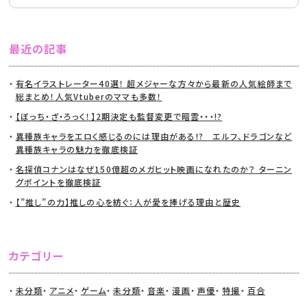
最近の記事
有名イラストレーター40選！ 超メジャーな方々から最新の人気絵師まで
総まとめ！人気Vtuberのママも多数！
【ぼっち・ざ・ろっく！】2期決定も監督変更で暗雲・・・!?
異種族キャラをエロく感じるのには理由がある!? エルフ、ドラゴンなど
異種族キャラの魅力を徹底検証
名探偵コナンはなぜ150億超のメガヒット映画になれたのか？ ターニン
グポイントを徹底検証
【”推し”の力】推しの心を紡ぐ：人が愛を捧げる理由と歴史
カテゴリー
未分類
アニメ
ゲーム
未分類
音楽
漫画
声優
特撮
百合