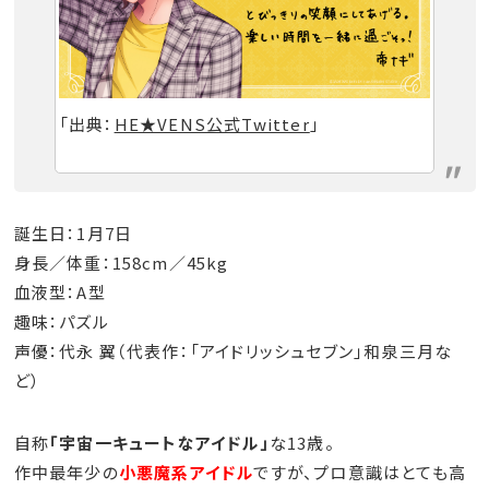
「出典：
HE★VENS公式Twitter
」
誕生日：1月7日
身長／体重：158cm／45kg
血液型：A型
趣味：パズル
声優：代永 翼（代表作：「アイドリッシュセブン」和泉三月な
ど）
自称
「宇宙一キュートなアイドル」
な13歳。
作中最年少の
小悪魔系アイドル
ですが、プロ意識はとても高