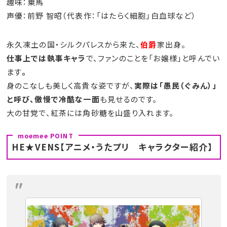
趣味：乗馬
声優：前野 智昭（代表作：「はたらく細胞」白血球など）
永久凍土の国・シルクパレスから来た、
伯爵
家出身。
仕事上では執事キャラ
で、ファンのことを「お嬢様」と呼んでい
ます
。
身のこなしも美しく高貴な姿ですが、
実際は「愚民（ぐみん）」
と呼び、傲慢で冷酷な一面
も見せるのです。
大の甘党で、紅茶には角砂糖を山盛り入れます。
HE★VENS【アニメ・うたプリ キャラクター紹介】