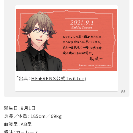
「出典：
HE★VENS公式Twitter
」
誕生日：9月1日
身長／体重：185cm／69kg
血液型：AB型
趣味：カーレース