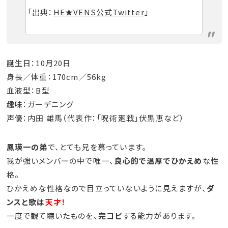
「出典：
HE★VENS公式Twitter
」
誕生日：10月20日
身長／体重：170cm／56kg
血液型：B型
趣味：ガーデニング
声優：内田 雄馬（代表作：「呪術廻戦」伏黒恵など）
鳳瑛一の弟
で、とても兄を慕っています。
我が強いメンバーの中で唯一、
良心的で温厚でひかえめ
な性
格。
ひかえめな性格なので目立っていないように見えますが、
ダ
ンスと歌は
天才！
一度で観て聴いたものを、
完コピ
する能力があります。