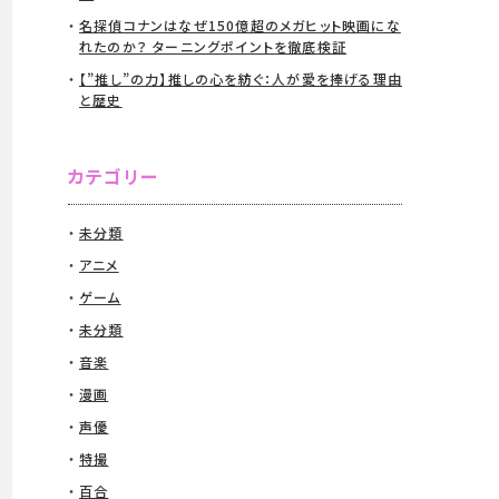
名探偵コナンはなぜ150億超のメガヒット映画にな
れたのか？ ターニングポイントを徹底検証
【”推し”の力】推しの心を紡ぐ：人が愛を捧げる理由
と歴史
カテゴリー
未分類
アニメ
ゲーム
未分類
音楽
漫画
声優
特撮
百合