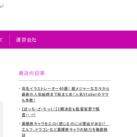
ん！
て
運営会社
気
最近の記事
有名イラストレーター40選！ 超メジャーな方々から
最新の人気絵師まで総まとめ！人気Vtuberのママ
も多数！
【ぼっち・ざ・ろっく！】2期決定も監督変更で暗
雲・・・!?
異種族キャラをエロく感じるのには理由がある!?
エルフ、ドラゴンなど異種族キャラの魅力を徹底検
証