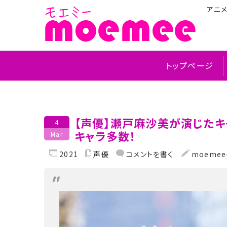
アニ
トップページ
【声優】瀬戸麻沙美が演じたキ
4
キャラ多数！
Mar
2021
声優
コメントを書く
moemee-