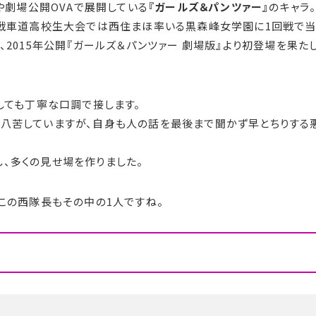
や劇場公開OVAで展開している
『ガールズ＆パンツァー』
のキャラ
国戦車道高校生大会では西住まほ率いる黒森峰女学園に1回戦で
2015年公開『ガールズ＆パンツァー 劇場版』より初登場を果た
しても丁寧な口調で接します。
八苦していますが、自身も人の話を最後まで聞かず早とちりする
、多くの見せ場を作りました。
この西隊長もその中の1人ですね。