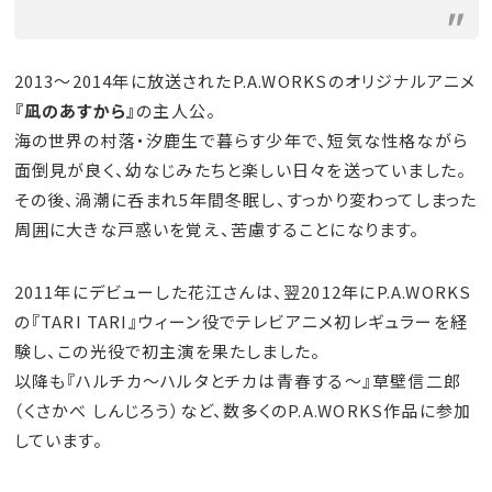
2013～2014年に放送されたP.A.WORKSのオリジナルアニメ
『凪のあすから』
の主人公。
海の世界の村落・汐鹿生で暮らす少年で、短気な性格ながら
面倒見が良く、幼なじみたちと楽しい日々を送っていました。
その後、渦潮に呑まれ5年間冬眠し、すっかり変わってしまった
周囲に大きな戸惑いを覚え、苦慮することになります。
2011年にデビューした花江さんは、翌2012年にP.A.WORKS
の『TARI TARI』ウィーン役でテレビアニメ初レギュラーを経
験し、この光役で初主演を果たしました。
以降も『ハルチカ～ハルタとチカは青春する～』草壁信二郎
（くさかべ しんじろう）など、数多くのP.A.WORKS作品に参加
しています。