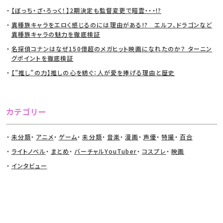
【ぼっち・ざ・ろっく！】2期決定も監督変更で暗雲・・・!?
異種族キャラをエロく感じるのには理由がある!? エルフ、ドラゴンなど
異種族キャラの魅力を徹底検証
名探偵コナンはなぜ150億超のメガヒット映画になれたのか？ ターニン
グポイントを徹底検証
【”推し”の力】推しの心を紡ぐ：人が愛を捧げる理由と歴史
カテゴリー
未分類
アニメ
ゲーム
未分類
音楽
漫画
声優
特撮
百合
ライトノベル
まとめ
バーチャルYouTuber
コスプレ
映画
インタビュー