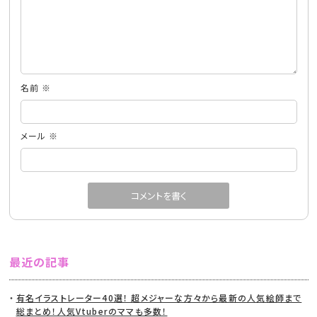
名前
※
メール
※
最近の記事
有名イラストレーター40選！ 超メジャーな方々から最新の人気絵師まで
総まとめ！人気Vtuberのママも多数！