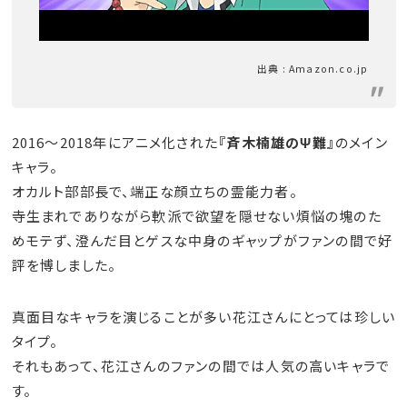
出典 : Amazon.co.jp
2016～2018年にアニメ化された
『斉木楠雄のΨ難』
のメイン
キャラ。
オカルト部部長で、端正な顔立ちの霊能力者。
寺生まれでありながら軟派で欲望を隠せない煩悩の塊のた
めモテず、澄んだ目とゲスな中身のギャップがファンの間で好
評を博しました。
真面目なキャラを演じることが多い花江さんにとっては珍しい
タイプ。
それもあって、花江さんのファンの間では人気の高いキャラで
す。