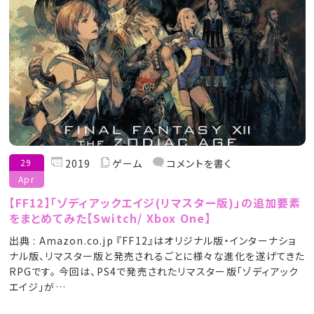
29
2019
ゲーム
コメントを書く
Apr
【FF12】「ゾディアックエイジ(リマスター版)」の追加要素
をまとめてみた【Switch/ Xbox One】
出典 : Amazon.co.jp 『FF12』はオリジナル版・インターナショ
ナル版、リマスター版と発売されるごとに様々な進化を遂げてきた
RPGです。 今回は、PS4で発売されたリマスター版「ゾディアック
エイジ」が…