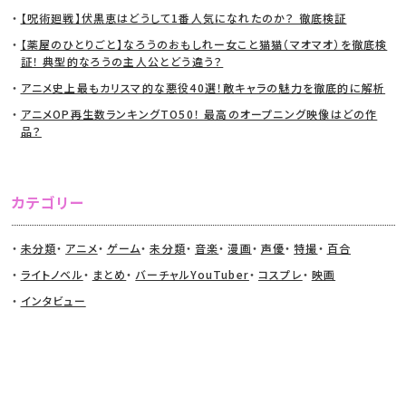
【呪術廻戦】伏黒恵はどうして1番人気になれたのか？ 徹底検証
【薬屋のひとりごと】なろうのおもしれー女こと猫猫（マオマオ）を徹底検
証！ 典型的なろうの主人公とどう違う？
アニメ史上最もカリスマ的な悪役40選！敵キャラの魅力を徹底的に解析
アニメOP再生数ランキングTO50！ 最高のオープニング映像はどの作
品？
カテゴリー
未分類
アニメ
ゲーム
未分類
音楽
漫画
声優
特撮
百合
ライトノベル
まとめ
バーチャルYouTuber
コスプレ
映画
インタビュー