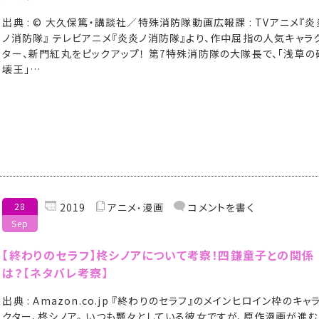
出典 : © 大久保篤・講談社／特殊消防隊動画広報課 : TVアニメ『炎
ノ消防隊』 テレビアニメ『炎炎ノ消防隊』より、作中屈指の人気キャラ
ター、新門紅丸をピックアップ！ 第7特殊消防隊の大隊長で、「浅草の
壊王」…
28
2019
アニメ
漫画
コメントを書く
Sep
【終わりのセラフ】柊シノアについて考察！四鎌童子との関係
は？【ネタバレ考察】
出典 : Amazon.co.jp 『終わりのセラフ』のメインヒロイン枠のキャ
クター、柊シノア。 いつも飄々としている彼女ですが、原作漫画が進む