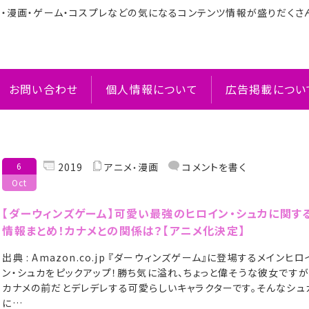
メ・漫画・ゲーム・コスプレなどの気になるコンテンツ情報が盛りだくさ
お問い合わせ
個人情報について
広告掲載につい
6
2019
アニメ
漫画
コメントを書く
Oct
【ダーウィンズゲーム】可愛い最強のヒロイン・シュカに関す
情報まとめ！カナメとの関係は？【アニメ化決定】
出典 : Amazon.co.jp 『ダーウィンズゲーム』に登場するメインヒロ
ン・シュカをピックアップ！勝ち気に溢れ、ちょっと偉そうな彼女ですが
カナメの前だとデレデレする可愛らしいキャラクターです。そんなシュ
に…