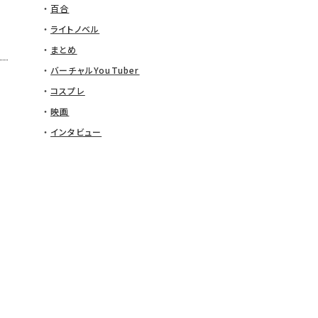
百合
ライトノベル
まとめ
バーチャルYouTuber
コスプレ
映画
インタビュー
て