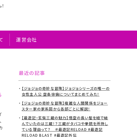
ん！
て
運営会社
最近の記事
【ジョジョの奇妙な冒険】ジョジョシリーズの唯一の
る
女性主人公 空条徐倫についてまとめてみた！
【ジョジョの奇妙な冒険】複雑な人間関係をジョー
スター家の家系図から各部ごとに解説！
イ
【最遊記・玄奘三蔵の魅力】悟空の長い髪を紐で結
、
んでいたのは三蔵！？三蔵がタバコや拳銃を所持し
カ
ている理由って？ ＃最遊記RELOAD #最遊記
RELOAD BLAST #最遊記外伝