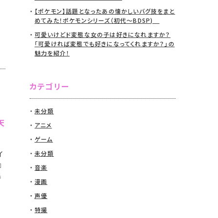
【ポケモン】話題となったあの懐かしいバグ技をまと
めてみた！ポケモンシリーズ（初代〜BDSP)
可愛いけどド変態な女の子は好きになれますか？
「可愛ければ変態でも好きになってくれますか？」の
魅力を紹介！
カテゴリー
未分類
天
アニメ
ゲーム
イ
未分類
』
音楽
異
漫画
声優
特撮