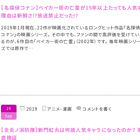
【名探偵コナン】ベイカー街の亡霊が15年以上たっても人気
理由は新鮮さ!?放送禁止だった!?
2019年1月現在、22作が映画化されているロングヒット作品『名探
コナン』の映画シリーズ。 その中でも、ファンの間で高評価を受けてい
るのが、6作目の「ベイカー街の亡霊」（2002年）です。 毎年映画シリ
ズでは原作で…
29
2019
アニメ
漫画
コメントを書く
Sep
【炎炎ノ消防隊】新門紅丸は何故人気キャラになったのか？ 
底検証