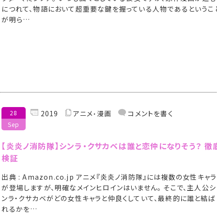
につれて、物語において超重要な鍵を握っている人物であるというこ
が明ら…
28
2019
アニメ
漫画
コメントを書く
Sep
【炎炎ノ消防隊】シンラ・クサカベは誰と恋仲になりそう？ 徹
検証
出典 : Amazon.co.jp アニメ『炎炎ノ消防隊』には複数の女性キャラ
が登場しますが、明確なメインヒロインはいません。 そこで、主人公シ
ンラ・クサカベがどの女性キャラと仲良くしていて、最終的に誰と結ば
れるかを…