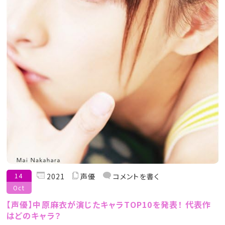
14
2021
声優
コメントを書く
Oct
【声優】中原麻衣が演じたキャラTOP10を発表！ 代表作
はどのキャラ？